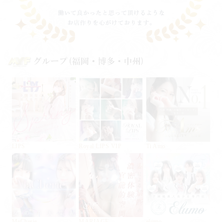
LIPS
Royal LIPS VIP
Ti Amo
MaCherie
MARIAGE
elumo