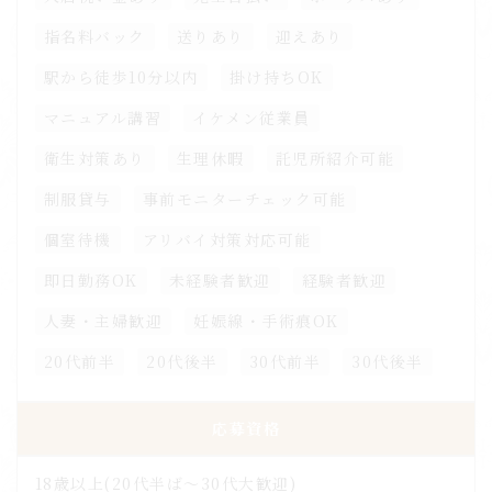
指名料バック
送りあり
迎えあり
駅から徒歩10分以内
掛け持ちOK
マニュアル講習
イケメン従業員
衛生対策あり
生理休暇
託児所紹介可能
制服貸与
事前モニターチェック可能
個室待機
アリバイ対策対応可能
即日勤務OK
未経験者歓迎
経験者歓迎
人妻・主婦歓迎
妊娠線・手術痕OK
20代前半
20代後半
30代前半
30代後半
応募資格
18歳以上(20代半ば〜30代大歓迎)