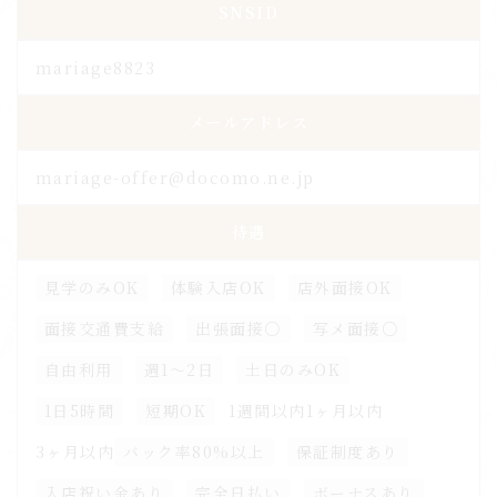
SNSID
mariage8823
メールアドレス
mariage-offer@docomo.ne.jp
待遇
見学のみOK
体験入店OK
店外面接OK
面接交通費支給
出張面接○
写メ面接○
自由利用
週1～2日
土日のみOK
1日5時間
短期OK
1週間以内
1ヶ月以内
3ヶ月以内
バック率80%以上
保証制度あり
入店祝い金あり
完全日払い
ボーナスあり