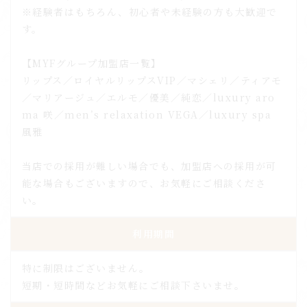
※経験者はもちろん、初心者や未経験の方も大歓迎で
す。
【MYFグループ加盟店一覧】
リップス／ロイヤルリップスVIP／マシェリ／ティアモ
／マリアージュ／エルモ／優美／純恋／luxury aro
ma 咲／men’s relaxation VEGA／luxury spa
風雅
当店での採用が難しい場合でも、加盟店への採用が可
能な場合もございますので、お気軽にご相談くださ
い。
利用期間
特に制限はございません。
短期・短時間などお気軽にご相談下さいませ。