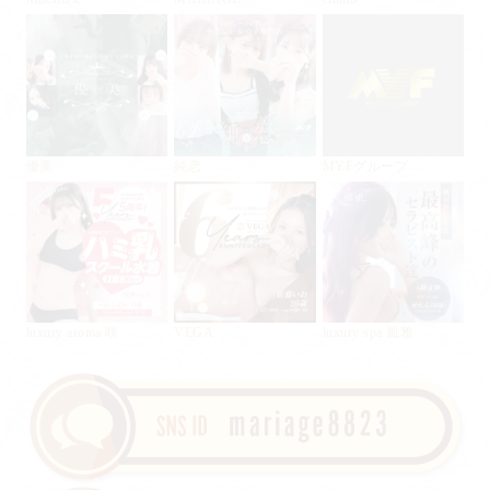
優美
純恋
MYFグループ
luxury aroma 咲
VEGA
luxury spa 風雅