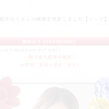
 桜井みうさんの画像を更新しました【ソープ】
3
桜井みう【STANDARD】
e:25 T:152 B:87(E) W:57 H:87 》
一瞬で恋人感覚の逸材
♡
小西真○美似の美女♡がE！