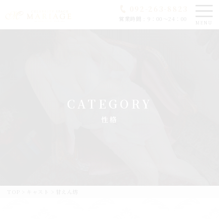
092-263-8823
営業時間 : 9：00～24：00
MENU
CATEGORY
性格
TOP
>
キャスト
>
甘えん坊